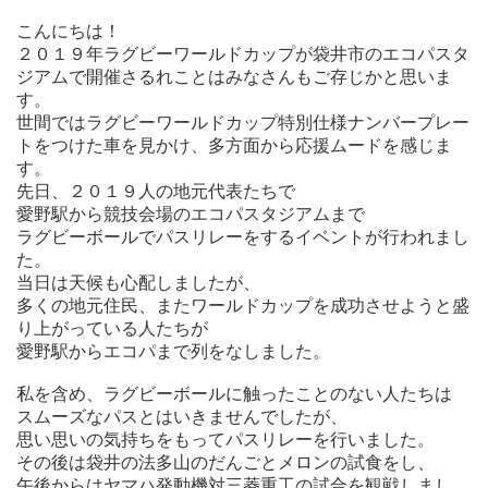
こんにちは！
２０１９年ラグビーワールドカップが袋井市のエコパスタ
ジアムで開催さるれことはみなさんもご存じかと思いま
す。
世間ではラグビーワールドカップ特別仕様ナンバープレー
トをつけた車を見かけ、多方面から応援ムードを感じま
す。
先日、２０１９人の地元代表たちで
愛野駅から競技会場のエコパスタジアムまで
ラグビーボールでパスリレーをするイベントが行われまし
た。
当日は天候も心配しましたが、
多くの地元住民、またワールドカップを成功させようと盛
り上がっている人たちが
愛野駅からエコパまで列をなしました。
私を含め、ラグビーボールに触ったことのない人たちは
スムーズなパスとはいきませんでしたが、
思い思いの気持ちをもってパスリレーを行いました。
その後は袋井の法多山のだんごとメロンの試食をし、
午後からはヤマハ発動機対三菱重工の試合を観戦しまし