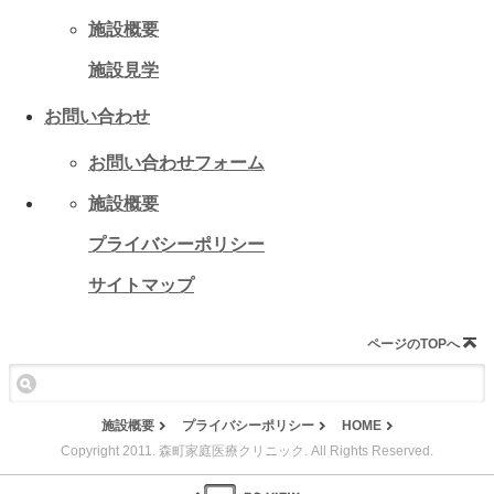
施設概要
施設見学
お問い合わせ
お問い合わせフォーム
施設概要
プライバシーポリシー
サイトマップ
ページのTOPへ
施設概要
プライバシーポリシー
HOME
Copyright 2011. 森町家庭医療クリニック. All Rights Reserved.