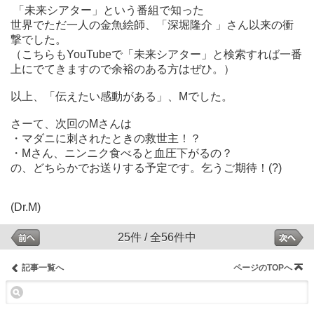
「未来シアター」という番組で知った
世界でただ一人の金魚絵師、「深堀隆介 」さん以来の衝
撃でした。
（こちらも
YouTube
で「未来シアター」と検索すれば一番
上にでてきますので余裕のある方はぜひ。）
以上、「伝えたい感動がある」、
M
でした。
さーて、次回の
M
さんは
・マダニに刺されたときの救世主！？
・
M
さん、ニンニク食べると血圧下がるの？
の、どちらかでお送りする予定です。乞うご期待！
(?)
(Dr.M)
25件 / 全56件中
記事一覧へ
ページのTOPへ