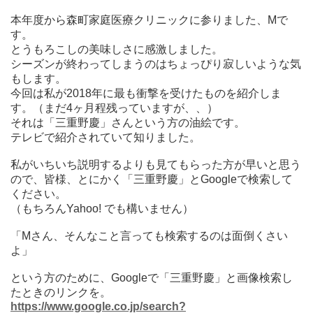
本年度から森町家庭医療クリニックに参りました、
M
で
す。
とうもろこしの美味しさに感激しました。
シーズンが終わってしまうのはちょっぴり寂しいような気
もします。
今回は私が
2018
年に最も衝撃を受けたものを紹介しま
す。（まだ
4
ヶ月程残っていますが、、）
それは「三重野慶」さんという方の油絵です。
テレビで紹介されていて知りました。
私がいちいち説明するよりも見てもらった方が早いと思う
ので、皆様、とにかく「三重野慶」と
Google
で検索して
ください。
（もちろん
Yahoo!
でも構いません）
「
M
さん、そんなこと言っても検索するのは面倒くさい
よ」
という方のために、
Google
で「三重野慶」と画像検索し
たときのリンクを。
https://www.google.co.jp/search?