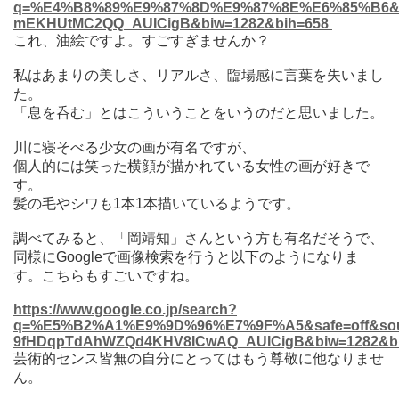
q=%E4%B8%89%E9%87%8D%E9%87%8E%E6%85%B6&saf
mEKHUtMC2QQ_AUICigB&biw=1282&bih=658
これ、油絵ですよ。すごすぎませんか？
私はあまりの美しさ、リアルさ、臨場感に言葉を失いまし
た。
「息を呑む」とはこういうことをいうのだと思いました。
川に寝そべる少女の画が有名ですが、
個人的には笑った横顔が描かれている女性の画が好きで
す。
髪の毛やシワも
1
本
1
本描いているようです。
調べてみると、「岡靖知」さんという方も有名だそうで、
同様に
Google
で画像検索を行うと以下のようになりま
す。こちらもすごいですね。
https://www.google.co.jp/search?
q=%E5%B2%A1%E9%9D%96%E7%9F%A5&safe=off&sour
9fHDqpTdAhWZQd4KHV8ICwAQ_AUICigB&biw=1282&bi
芸術的センス皆無の自分にとってはもう尊敬に他なりませ
ん。