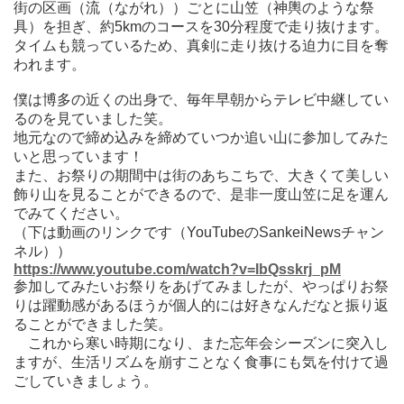
街の区画（流（ながれ））ごとに山笠（神輿のような祭
具）を担ぎ、約5kmのコースを30分程度で走り抜けます。
タイムも競っているため、真剣に走り抜ける迫力に目を奪
われます。
僕は博多の近くの出身で、毎年早朝からテレビ中継してい
るのを見ていました笑。
地元なので締め込みを締めていつか追い山に参加してみた
いと思っています！
また、お祭りの期間中は街のあちこちで、大きくて美しい
飾り山を見ることができるので、是非一度山笠に足を運ん
でみてください。
（下は動画のリンクです（YouTubeのSankeiNewsチャン
ネル））
https://www.youtube.com/watch?v=IbQsskrj_pM
参加してみたいお祭りをあげてみましたが、やっぱりお祭
りは躍動感があるほうが個人的には好きなんだなと振り返
ることができました笑。
これから寒い時期になり、また忘年会シーズンに突入し
ますが、生活リズムを崩すことなく食事にも気を付けて過
ごしていきましょう。