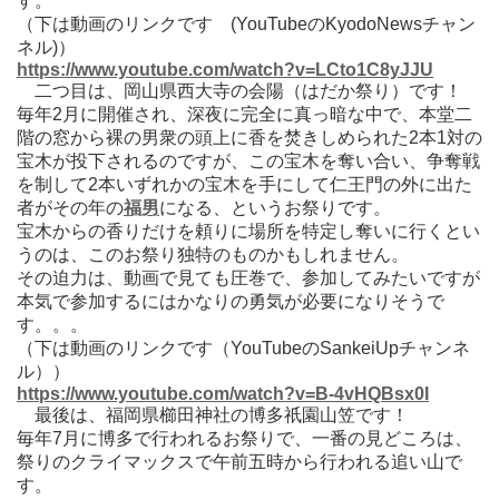
す。
（下は動画のリンクです (YouTubeのKyodoNewsチャン
ネル)）
https://www.youtube.com/watch?v=LCto1C8yJJU
二つ目は、岡山県西大寺の会陽（はだか祭り）です！
毎年2月に開催され、深夜に完全に真っ暗な中で、本堂二
階の窓から裸の男衆の頭上に香を焚きしめられた2本1対の
宝木が投下されるのですが、この宝木を奪い合い、争奪戦
を制して2本いずれかの宝木を手にして仁王門の外に出た
者がその年の
福男
になる、というお祭りです。
宝木からの香りだけを頼りに場所を特定し奪いに行くとい
うのは、このお祭り独特のものかもしれません。
その迫力は、動画で見ても圧巻で、参加してみたいですが
本気で参加するにはかなりの勇気が必要になりそうで
す。。。
（下は動画のリンクです（YouTubeのSankeiUpチャンネ
ル））
https://www.youtube.com/watch?v=B-4vHQBsx0I
最後は、福岡県櫛田神社の博多祇園山笠です！
毎年7月に博多で行われるお祭りで、一番の見どころは、
祭りのクライマックスで午前五時から行われる追い山で
す。