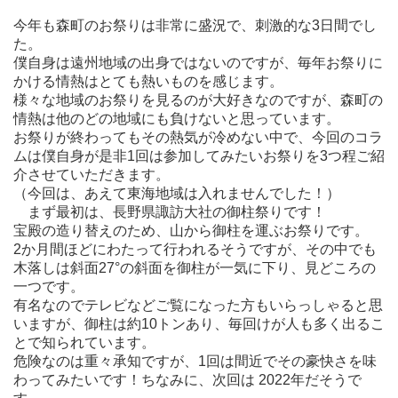
今年も森町のお祭りは非常に盛況で、刺激的な3日間でし
た。
僕自身は遠州地域の出身ではないのですが、毎年お祭りに
かける情熱はとても熱いものを感じます。
様々な地域のお祭りを見るのが大好きなのですが、森町の
情熱は他のどの地域にも負けないと思っています。
お祭りが終わってもその熱気が冷めない中で、今回のコラ
ムは僕自身が是非1回は参加してみたいお祭りを3つ程ご紹
介させていただきます。
（今回は、あえて東海地域は入れませんでした！）
まず最初は、長野県諏訪大社の御柱祭りです！
宝殿の造り替えのため、山から御柱を運ぶお祭りです。
2か月間ほどにわたって行われるそうですが、その中でも
木落しは斜面27°の斜面を御柱が一気に下り、見どころの
一つです。
有名なのでテレビなどご覧になった方もいらっしゃると思
いますが、御柱は約10トンあり、毎回けが人も多く出るこ
とで知られています。
危険なのは重々承知ですが、1回は間近でその豪快さを味
わってみたいです！ちなみに、次回は 2022年だそうで