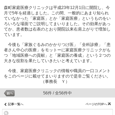
森町家庭医療クリニックは平成
23
年
12
月
1
日に開院し、今
月で
5
年を経過しました。この間、一般的にあまり知られ
ていなかった「家庭医」とか「家庭医療」というものをい
ろいろな場面でご説明してまいりました。その効果があっ
てか、患者数は右表のとおり開院以来右肩上がりで増加し
ています。
今後も「家族ぐるみのかかりつけ医」「全科診療」「患
者さん中心の医療」をモットーに家庭医療クリニックがも
つ「地域医療への貢献」と「家庭医の養成」という２つの
大きな役割を果たしていきたいと考えています。
今後、家庭医療クリニックの情報や職員の一口コメント
をこのページに載せてまいりますので是非ご覧ください。
（事務長 Ｙ）
56件 / 全56件中
記事一覧へ
ページのTOPへ